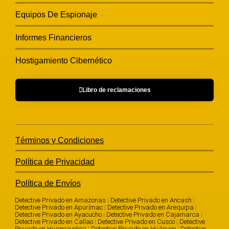
Equipos De Espionaje
Informes Financieros
Hostigamiento Cibernético
Libro de reclamaciones
Términos y Condiciones
Política de Privacidad
Política de Envíos
Detective Privado en Amazonas
|
Detective Privado en Ancash
|
Detective Privado en Apurímac
|
Detective Privado en Arequipa
|
Detective Privado en Ayacucho
|
Detective Privado en Cajamarca
|
Detective Privado en Callao
|
Detective Privado en Cusco
|
Detective
Privado en Huancavelica
|
Detective Privado en Huánuco
|
Detective