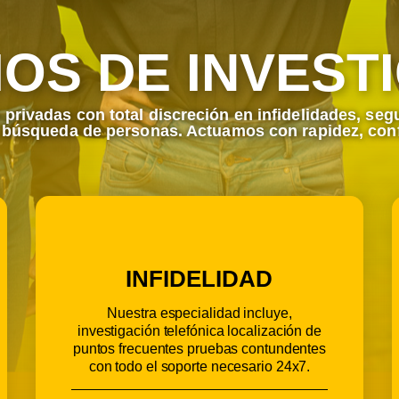
IOS DE INVEST
privadas con total discreción en infidelidades, seg
, búsqueda de personas. Actuamos con rapidez, conf
INFIDELIDAD
Nuestra especialidad incluye,
investigación telefónica localización de
puntos frecuentes pruebas contundentes
con todo el soporte necesario 24x7.