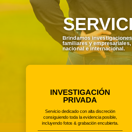
SERVIC
Brindamos investigaciones 
familiares y empresariales
nacional e internacional.
INVESTIGACIÓN
PRIVADA
Servicio dedicado con alta discreción
consiguiendo toda la evidencia posible,
incluyendo fotos & grabación encubierta.