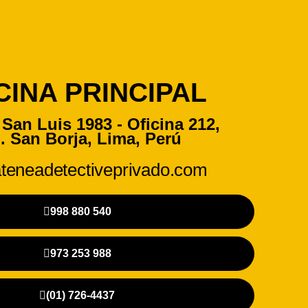
CINA PRINCIPAL
San Luis 1983 - Oficina 212,
. San Borja, Lima, Perú
teneadetectiveprivado.com
998 880 540
973 253 988
(01) 726-4437