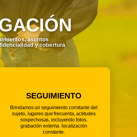
IGACIÓN
uimientos, asuntos
idencialidad y cobertura
SEGUIMIENTO
Brindamos un seguimiento constante del
sujeto, lugares que frecuenta, actitudes
sospechosas, incluyendo fotos,
grabación externa. localización
constante.